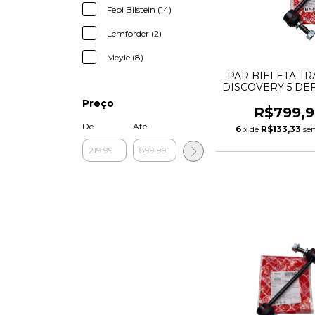
Febi Bilstein (14)
Lemforder (2)
Meyle (8)
PAR BIELETA TR
DISCOVERY 5 D
RANGE ROVER 
Preço
LR033243 LR0
R$799,9
LR166065 LR0
De
Até
6
x de
R$133,33
se
LR048092 LR1