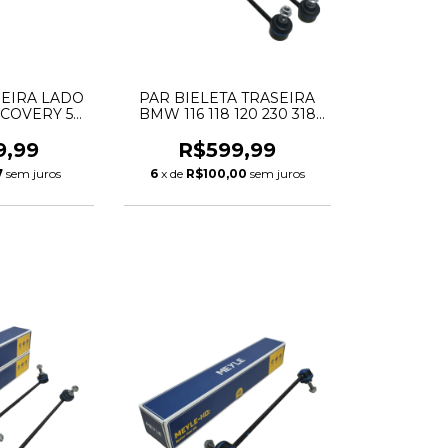
SEIRA LADO
PAR BIELETA TRASEIRA
SCOVERY 5
BMW 116 118 120 230 318
R RANGE
320 330 420 430 F20 F30 X1
 LR033242
E84 Z4 G20 G21 G22
9,99
R$599,99
LR042976
33506785607 33506785608
7
sem juros
6
x de
R$100,00
sem juros
 102227