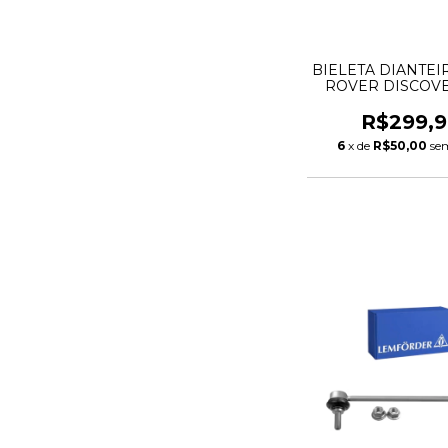
BIELETA DIANTEI
ROVER DISCOVE
LR014145 RBM5
RBM500110 RBM
R$299,9
RBM500190 3
6
x de
R$50,00
se