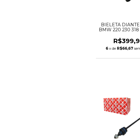
BIELETA DIANTE
BMW 220 230 318 
420 430 G20 G21 
G42 3130689
R$399,9
6
x de
R$66,67
sem