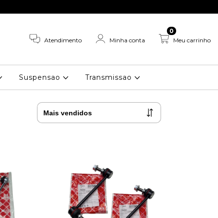
0
Atendimento
Minha conta
Meu carrinho
Suspensao
Transmissao