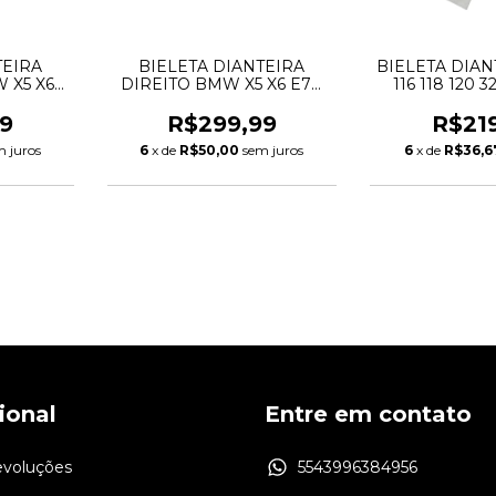
TEIRA
BIELETA DIANTEIRA
BIELETA DIA
 X5 X6
DIREITO BMW X5 X6 E70
116 118 120 
6773023
E71 E72 31356773024
313067
6859651
31356857624 31356859652
9
R$299,99
R$21
m juros
6
x de
R$50,00
sem juros
6
x de
R$36,6
cional
Entre em contato
evoluções
5543996384956