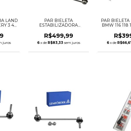
RA LAND
PAR BIELETA
PAR BIELETA
RY 3 4
ESTABILIZADORA
BMW 116 118 
00100
MERCEDES A200 CLA200
F30 3130
500180
B200 GLA200
9
R$499,99
R$39
4854
A2463200689
m juros
6
x de
R$83,33
sem juros
6
x de
R$66,6
A2463200089