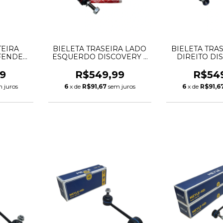
TEIRA
BIELETA TRASEIRA LADO
BIELETA TRA
EFENDER
ESQUERDO DISCOVERY 5
DIREITO DI
SPORT
DEFENDER RANGE
DEFENDE
2229
ROVER VOGUE LR033243
ROVER VOGUE
9
R$549,99
R$54
LR048093 LR042975
LR048092 
 juros
6
x de
R$91,67
sem juros
6
x de
R$91,6
LR166065 102228
LR166064