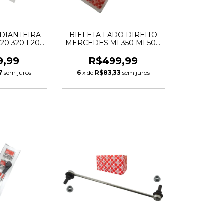
 DIANTEIRA
BIELETA LADO DIREITO
120 320 F20
MERCEDES ML350 ML500
6792211
W166 A1663200889
A1663201200
9,99
R$499,99
7
sem juros
6
x de
R$83,33
sem juros