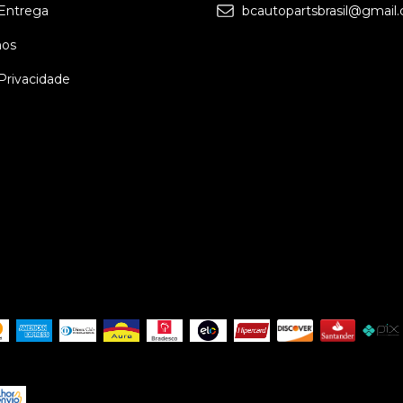
 Entrega
bcautopartsbrasil@gmail
os
 Privacidade