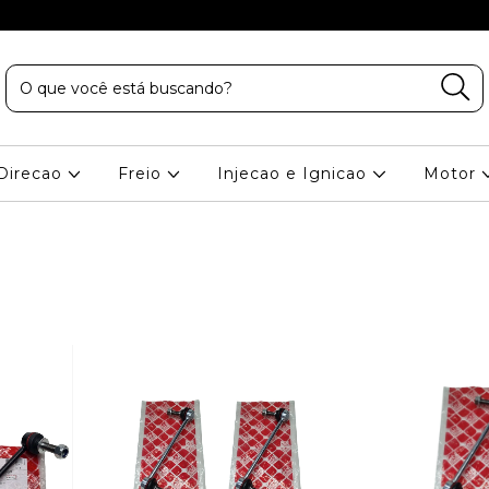
Direcao
Freio
Injecao e Ignicao
Motor