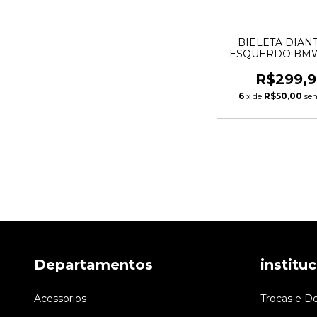
BIELETA DIAN
ESQUERDO BMW
E70 E71 E72 3135
31356857623 3135
R$299,9
6
x de
R$50,00
se
Departamentos
institu
Acessorios
Trocas e D