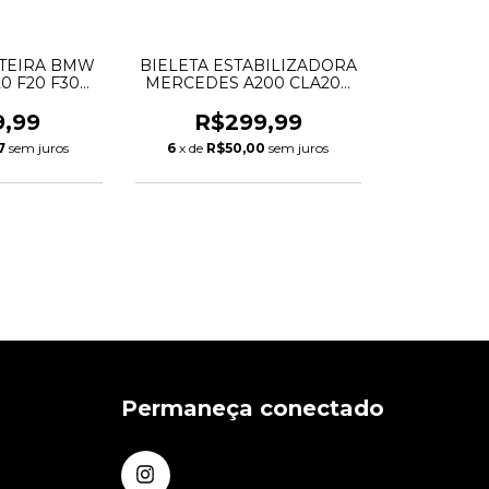
NTEIRA BMW
BIELETA ESTABILIZADORA
320 F20 F30
MERCEDES A200 CLA200
92211
B200 GLA200
A2463200689
9,99
R$299,99
A2463200089
7
sem juros
6
x de
R$50,00
sem juros
Permaneça conectado