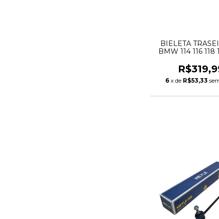
BIELETA TRASE
BMW 114 116 118 
230 318 320 330 
F20 F30 F31 X1 E8
R$319,9
G21 G22 G26 3350
6
x de
R$53,33
sem