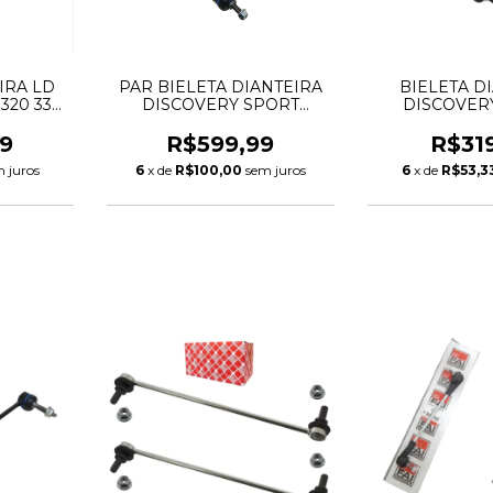
IRA LD
PAR BIELETA DIANTEIRA
BIELETA D
320 330
DISCOVERY SPORT
DISCOVER
G22 G26
EVOQUE JAGUAR E-PACE
EVOQUE JAGU
3360
LR024474 J9C1154
LR024474 
9
R$599,99
R$31
 juros
6
x de
R$100,00
sem juros
6
x de
R$53,3