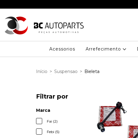
Acessorios
Arrefecimento
Início
>
Suspensao
>
Bieleta
Filtrar por
Marca
Fai (2)
Febi (5)