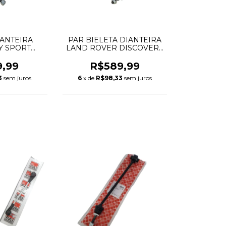
IANTEIRA
PAR BIELETA DIANTEIRA
Y SPORT
LAND ROVER DISCOVERY
AR E-PACE
3 4 LR014145 RBM500100
J9C1154
RBM0500110 RBM500180
9,99
R$589,99
RBM500190 34854
3
sem juros
6
x de
R$98,33
sem juros