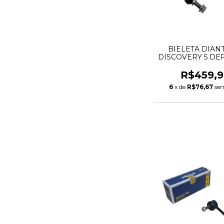
BIELETA DIAN
DISCOVERY 5 D
RANGE ROVER 
LR035489 10
R$459,9
6
x de
R$76,67
sem