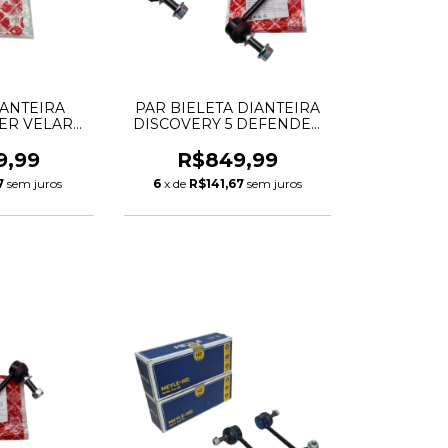
IANTEIRA
PAR BIELETA DIANTEIRA
ER VELAR
DISCOVERY 5 DEFENDER
E LR090522
RANGE ROVER SPORT
 219MM
LR035489 102229
9,99
R$849,99
7
sem juros
6
x de
R$141,67
sem juros