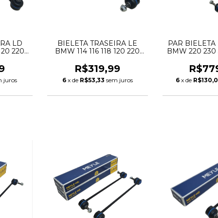
IRA LD
BIELETA TRASEIRA LE
PAR BIELETA
120 220
BMW 114 116 118 120 220
BMW 220 230 
420 430
230 318 320 330 420 430
420 430 G20 
4 Z4 G20
F20 F30 F31 X1 E84 Z4 G20
G42 3130
9
R$319,99
R$77
6785608
G21 G22 G26 33506785607
313068
 juros
6
x de
R$53,33
sem juros
6
x de
R$130,