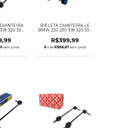
 DIANTEIRA
BIELETA DIANTEIRA LE
318 320 330
BMW 220 230 318 320 330
G21 G22 G26
420 430 G20 G21 G22 G26
6893359
G42 31306893359
9,99
R$399,99
93360
00
sem juros
6
x de
R$66,67
sem juros