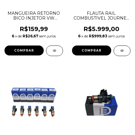
MANGUEIRA RETORNO
FLAUTA RAIL
BICO INJETOR VW
COMBUSTIVEL JOURNEY
AMAROK NOVO
GRAND CHEROKEE
03L130235AD
DURANGO WRANGLER
R$159,99
R$5.999,00
MOPAR 3.6 V6
6
x de
R$26,67
sem juros
6
x de
R$999,83
sem juros
PENTASTAR 53034198AC