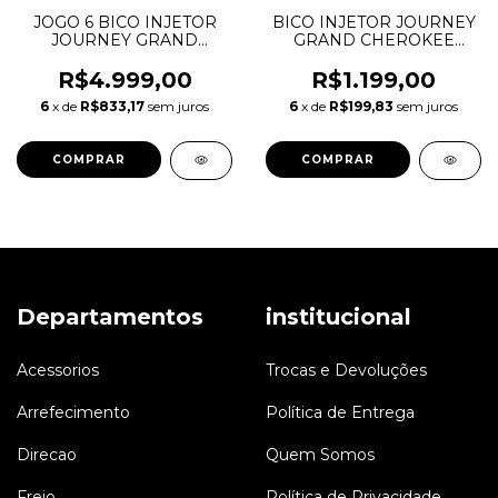
JOGO 6 BICO INJETOR
BICO INJETOR JOURNEY
JOURNEY GRAND
GRAND CHEROKEE
CHEROKEE DURANGO
DURANGO WRANGLER
WRANGLER MOPAR 3.6
MOPAR 3.6 V6
R$4.999,00
R$1.199,00
V6 PENTASTAR
PENTASTAR 0280158233
6
x de
R$833,17
sem juros
6
x de
R$199,83
sem juros
0280158233 05184085AC
05184085AC RL184085AC
RL184085AC
Departamentos
institucional
Acessorios
Trocas e Devoluções
Arrefecimento
Política de Entrega
Direcao
Quem Somos
Freio
Política de Privacidade