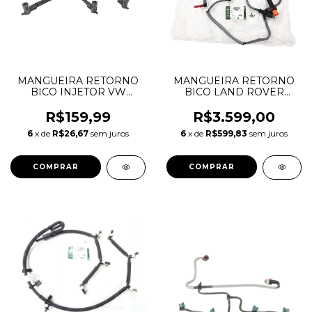
MANGUEIRA RETORNO
MANGUEIRA RETORNO
BICO INJETOR VW
BICO LAND ROVER
AMAROK 10/11
DISCOVERY 2.7 V6
03L130235M
1386505 7H2Q9K022DA
R$159,99
R$3.599,00
6
x de
R$26,67
sem juros
6
x de
R$599,83
sem juros