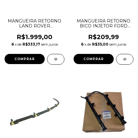
MANGUEIRA RETORNO
MANGUEIRA RETORNO
LAND ROVER
BICO INJETOR FORD
FREELANDER EVOQUE
TRANSIT 2.2
2.2 LR021915 LR051528
BK3Q9K022AG
R$1.999,00
R$209,99
C2S52474
6
x de
R$333,17
sem juros
6
x de
R$35,00
sem juros