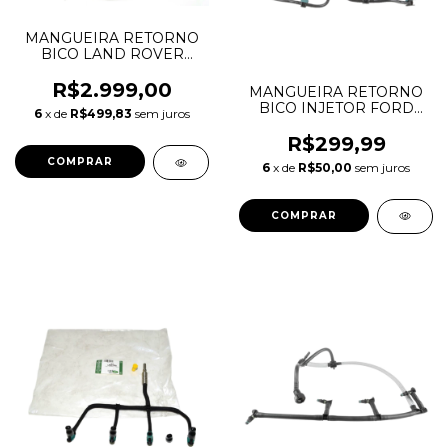
MANGUEIRA RETORNO
BICO LAND ROVER
DISCOVERY 4 5 RANGE
ROVER SPORT 3.0 TDV6
R$2.999,00
MANGUEIRA RETORNO
LR032107
BICO INJETOR FORD
6
x de
R$499,83
sem juros
TRANSIT 2.4
8C1Q9K022AC
R$299,99
6
x de
R$50,00
sem juros