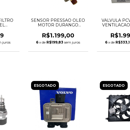
ILTRO
SENSOR PRESSAO OLEO
VALVULA PC
EL
MOTOR DURANGO
VENTILACAO
PORT
CHEROKEE JOURNEY
CHEROKEE
NDER 2
WRANGLER 3.6 V6
MOPAR 3.6 V6
99
R$1.199,00
R$1.9
29269
05149062AA 05149062AB
68083202AB 
 juros
6
x de
R$199,83
sem juros
6
x de
R$333,
0
68060337AA 56044777AA
56028807A
ESGOTADO
ESGOTADO