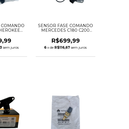
E COMANDO
SENSOR FASE COMANDO
HEROKEE
MERCEDES C180 C200
NGLER 3.6
W203 W204 181268
 5149141AF
2710510177 A2710510177
9,99
R$699,99
41AF
33
sem juros
6
x de
R$116,67
sem juros