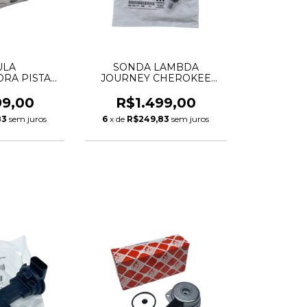
ULA
SONDA LAMBDA
RA PISTAO
JOURNEY CHEROKEE
EO MOTOR
DURANGO MOPAR 3.6 V6
ISCOVERY
PENTASTAR 05149171AA
99,00
R$1.499,00
 VELAR 2.0
05149171AB 68066160AA
83
sem juros
6
x de
R$249,83
sem juros
M LR073684
CONECTOR PRETO
393