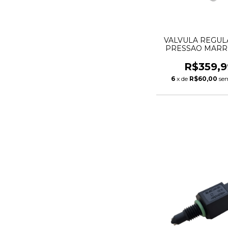
VALVULA REGU
PRESSAO MARR
BLAZER 09284
R$359,9
6
x de
R$60,00
se