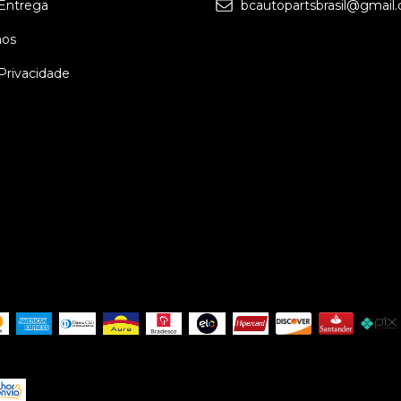
 Entrega
bcautopartsbrasil@gmail
os
 Privacidade