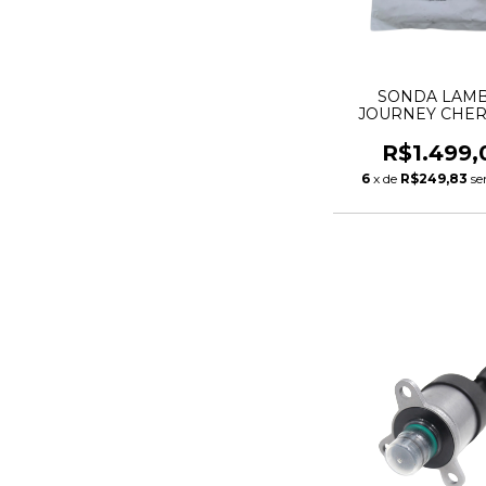
SONDA LAM
JOURNEY CHE
DURANGO MOPAR 
PENTASTAR 0514
R$1.499,
05149180AB CO
6
x de
R$249,83
se
BRANCO