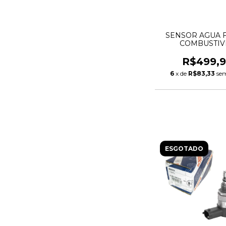
SENSOR AGUA F
COMBUSTIV
DISCOVERY S
EVOQUE FREELA
R$499,
2.2 DIESEL LR0
6
x de
R$83,33
sem
964377418
ESGOTADO