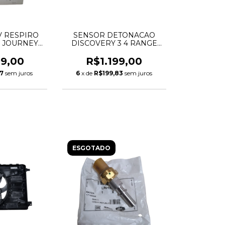
V RESPIRO
SENSOR DETONACAO
 JOURNEY
DISCOVERY 3 4 RANGE
 DURANGO
ROVER SPORT 2.7 TDV6
 PENTASTAR
1331300 LR007808
99,00
R$1.199,00
68083202AC
17
sem juros
6
x de
R$199,83
sem juros
ESGOTADO