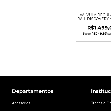
VALVULA REGU
RAIL DISCOVERY 
ROVER SPORT 3.
LR020692 0281
R$1.499,
6
x de
R$249,83
se
Departamentos
institu
Acessorios
Trocas e D