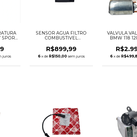
RATURA
SENSOR AGUA FILTRO
VALVULA VA
Y SPORT
COMBUSTIVEL
BMW 118 12
EVOQUE
DISCOVERY 4 5 RANGE
11377548387 
R006857
ROVER SPORT VOGUE 3.0
99
R$899,99
R$2.9
AB
TDV6 DIESEL LR084452
 juros
6
x de
R$150,00
sem juros
6
x de
R$499,
C2D51033 9X239J308AC