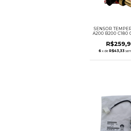
SENSOR TEMPE
A200 B200 C180 
ML350 A00090
A00090506
R$259,9
A00415397
6
x de
R$43,33
sem
A0999053700 680
5175764A