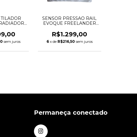
TILADOR
SENSOR PRESSAO RAIL
RADIADOR
EVOQUE FREELANDER
 2 VOLVO
VOLVO XC60
FF401000S
8W839F972AA LR108726
99,00
R$1.299,00
31293778
LR079937
50
sem juros
6
x de
R$216,50
sem juros
31368867
Permaneça conectado