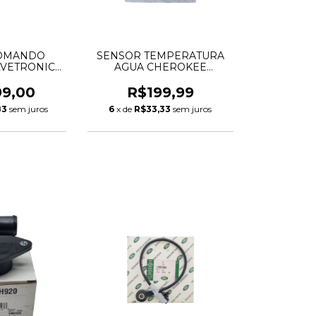
COMANDO
SENSOR TEMPERATURA
LVETRONIC
AGUA CHEROKEE
X1 2.0 N46
JOURNEY DURANGO
S119564001Z
CHRYSLER 300C
99,00
R$199,99
WRANGLER 3.6 V6
83
sem juros
6
x de
R$33,33
sem juros
05149077AB 05149096AB