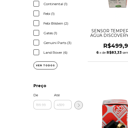
Continental (1)
Febi (1)
Febi Bilstein (2)
SENSOR TEMPE
Gates (1)
AGUA DISCOVER
FREELANDER 2 
Genuini Parts (3)
2.2 16V DIESEL L
R$499,
2S6Q12A648
6
x de
R$83,33
sem
Land Rover (6)
VER TODOS
Preço
De
Até