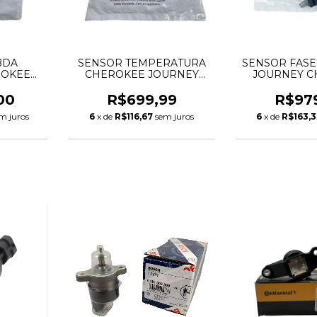
BDA
SENSOR TEMPERATURA
SENSOR FAS
ROKEE
CHEROKEE JOURNEY
JOURNEY C
3.6 V6
DURANGO CHRYSLER
DURANGO WRA
9180AA
300C WRANGLER 3.6 V6
V6 PENTASTAR
00
R$699,99
R$97
NECTOR
68164627AA
051491
m juros
6
x de
R$116,67
sem juros
6
x de
R$163,