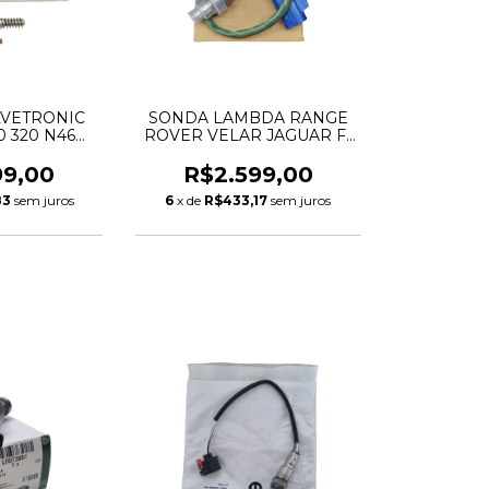
LVETRONIC
SONDA LAMBDA RANGE
0 320 N46
ROVER VELAR JAGUAR F-
11377509295
PACE F-TYPE 2.0 3.0 5.0
LR091884 LR140038
99,00
R$2.599,00
T2H31272 T2H48054
83
sem juros
6
x de
R$433,17
sem juros
0258030020