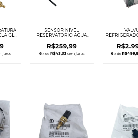
RATURA
SENSOR NIVEL
VALV
CLA GLA
RESERVATORIO AGUA
REFRIGERADO
56102
DISCOVERY SPORT
PRESSAO OL
00
FREELANDER 2 RANGE
DEFENDER D
9
R$259,99
R$2.9
28
ROVER EVOQUE
SPORT EVOQUE
 juros
6
x de
R$43,33
sem juros
6
x de
R$499,
68747AB
LR000930 30645812
16V INGENIU
A
AJ813