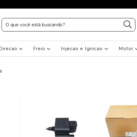
Direcao
Freio
Injecao e Ignicao
Motor
s