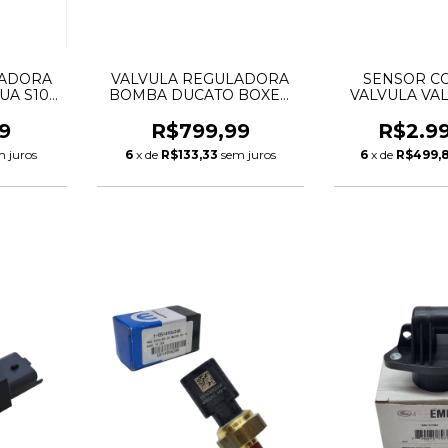
LADORA
VALVULA REGULADORA
SENSOR 
UA S10
BOMBA DUCATO BOXER
VALVULA VA
00736
JUMPER 2.8 0281002500
BMW 118 120 
11377527016 
9
R$799,99
R$2.9
m juros
6
x de
R$133,33
sem juros
6
x de
R$499,