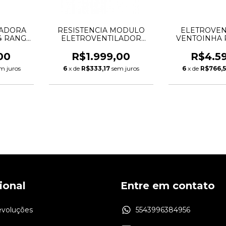
LADORA
RESISTENCIA MODULO
ELETROVEN
4 RANGE
ELETROVENTILADOR
VENTOINHA 
0 TDV6
EVOQUE VOLVO 2.0
FREELANDER
006017
XC60 XC70 C
00
R$1.999,00
R$4.5
LR026078 
m juros
6
x de
R$333,17
sem juros
6
x de
R$766,
31368427 
cional
Entre em contato
evoluções
5543996384956