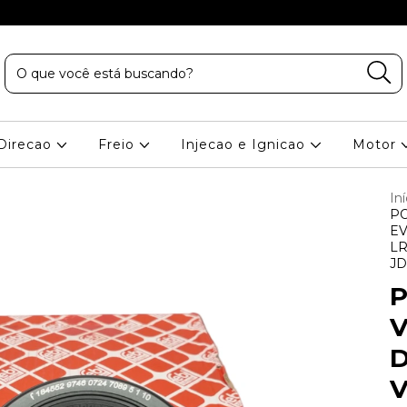
Direcao
Freio
Injecao e Ignicao
Motor
Iní
PO
EV
LR
JD
P
V