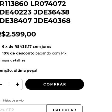
R113860 LR074072
DE40223 JDE36438
DE38407 JDE40368
R$2.599,00
6
x de
R$433,17
sem juros
10% de desconto
pagando com Pix
r mais detalhes
enção, última peça!
ALTERAR CEP
regas para o CEP:
Meios de envio
CALCULAR