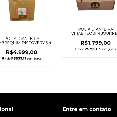
POLIA DIANTEIRA
VIRABREQUIM JOURN
CHEROKEE DURANGO M
POLIA DIANTEIRA
3.6 V6 PENTASTAR 051842
R$1.799,00
ABREQUIM DISCOVERY 3 4
05184293AG 05184293A
.0 V6 GASOLINA 4537664
6
x de
R$299,83
sem juros
LR031685 LR007437
R$4.999,00
6
x de
R$833,17
sem juros
cional
Entre em contato