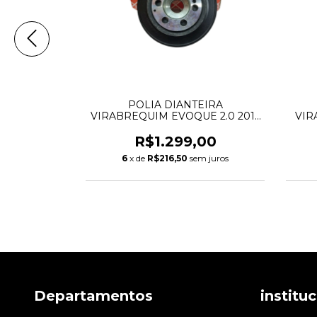
EIRA
POLIA DIANTEIRA
OVERY 3 4
VIRABREQUIM EVOQUE 2.0 2012
VIR
T 2.7 3.0
A 2017 LR078547 LR025252
4
55 C2S47783
LR068885 JDE38472 80004336
99
R$1.299,00
31480378 103641
m juros
6
x de
R$216,50
sem juros
Departamentos
institu