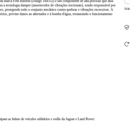
 da marca
Febi Bilstein
(código 184552) é um componente de alta precisão que atua
sui a tecnologia damper (amortecedor de vibrações torcionais), sendo responsável por
Nã
es, protegendo todo o conjunto mecânico contra quebras e vibrações excessivas. A
ssórios, previne danos ao alternador e à bomba d'água, restaurando o funcionamento
am as linhas de veículos utilitários e sedãs da Jaguar e Land Rover: