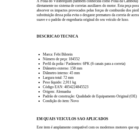
A Polia do Virabrequim (também conhecida como Polia da Cambota)
diretamente no sistema de correias auxiliares do motor. Esta peça pos
absorver os impactos provocados pelas forças de combustão dos pistõ
substituição dessa polia evita o desgaste prematuro da correia de ace
suave e o padrão de engenharia original do seu veículo de luxo.
DESCRICAO TECNICA
Marca:
Febi Bilstein
Número de peça: 184552
Perfil da polia / Parâmetro: 6PK (6 canais para a correia)
Diâmetro externo: 158 mm
Diâmetro interno: 45 mm
Largura total: 72 mm
Peso líquido: 2,911 kg
Código EAN: 4054224845523
Origem: Alemanha
Padrão de construção: Qualidade de Equipamento Original (OE)
Condição do item: Novo
EM QUAIS VEICULOS SAO APLICADOS
Este item é amplamente compatível com os modernos motores que equip