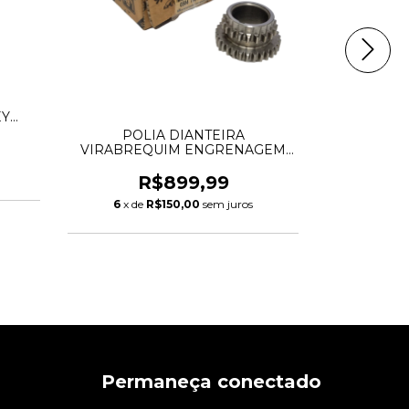
EY
OPAR
POLIA DIANTEIRA
POL
93AC
VIRABREQUIM ENGRENAGEM
VIRAB
H
DUPLA DURANGO GRAND
FRONTIER 
CHEROKEE WRANGLER 2016 A
12303E
R$899,99
R
2023 5047964AB 05047964AB
6
x de
R$150,00
sem juros
6
x de
68585405AA
Permaneça conectado