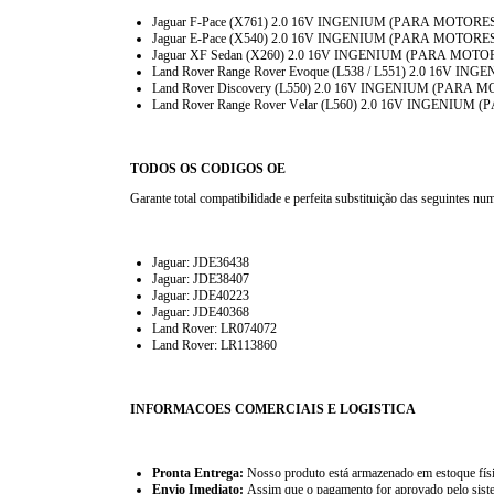
Jaguar F-Pace (X761) 2.0 16V INGENIUM (PARA MOTOR
Jaguar E-Pace (X540) 2.0 16V INGENIUM (PARA MOTOR
Jaguar XF Sedan (X260) 2.0 16V INGENIUM (PARA MOT
Land Rover Range Rover Evoque (L538 / L551) 2.0 16V
Land Rover Discovery (L550) 2.0 16V INGENIUM (PARA
Land Rover Range Rover Velar (L560) 2.0 16V INGENI
TODOS OS CODIGOS OE
Garante total compatibilidade e perfeita substituição das seguintes n
Jaguar: JDE36438
Jaguar: JDE38407
Jaguar: JDE40223
Jaguar: JDE40368
Land Rover: LR074072
Land Rover: LR113860
INFORMACOES COMERCIAIS E LOGISTICA
Pronta Entrega:
Nosso produto está armazenado em estoque físico
Envio Imediato:
Assim que o pagamento for aprovado pelo sistem