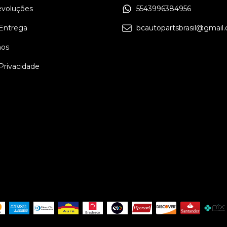
evoluções
5543996384956
 Entrega
bcautopartsbrasil@gmail
os
 Privacidade