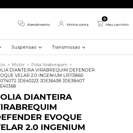
0
Atendimento
Minha conta
Meu carrinho
Suspensao
Transmissao
cio
>
Motor
>
Polia Virabrequim
>
LIA DIANTEIRA VIRABREQUIM DEFENDER
OQUE VELAR 2.0 INGENIUM LR113860
074072 JDE40223 JDE36438 JDE38407
E40368
OLIA DIANTEIRA
VIRABREQUIM
DEFENDER EVOQUE
ELAR 2.0 INGENIUM