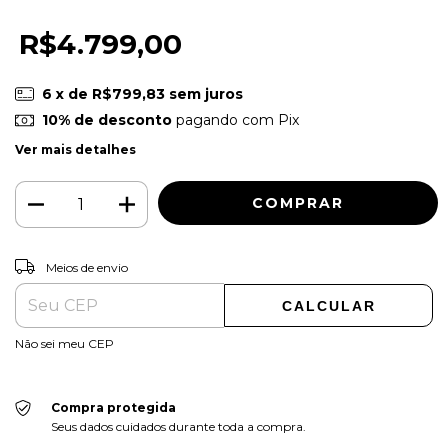
R$4.799,00
6
x de
R$799,83
sem juros
10% de desconto
pagando com Pix
Ver mais detalhes
ALTERAR CEP
Entregas para o CEP:
Meios de envio
CALCULAR
Não sei meu CEP
Compra protegida
Seus dados cuidados durante toda a compra.