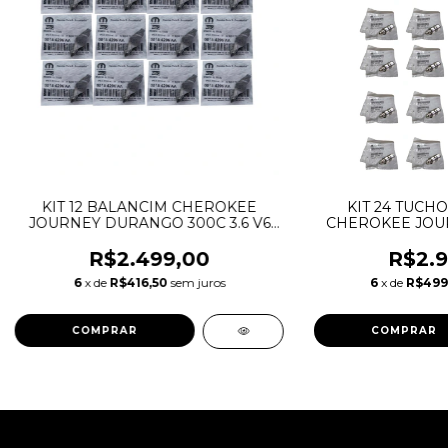
KIT 12 BALANCIM CHEROKEE
KIT 24 TUCH
JOURNEY DURANGO 300C 3.6 V6
CHEROKEE JOU
05184296AD 05184296AE
WRANGLER 3.6
05184296AF 05184296AG
05184332AA
R$2.499,00
R$2.9
05184296AH
60006
6
x de
R$416,50
sem juros
6
x de
R$499